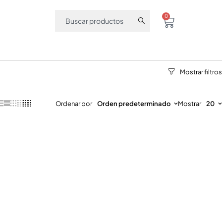
0
Ordenar por
Orden predeterminado
Mostrar
20