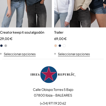
Creator keep it soul algodón
Trailer
29,00
€
69,00
€
Seleccionar opciones
Seleccionar opciones
Calle Obispo Torres 5 Bajo
07800 Ibiza – BALEARES
(+34) 971 19 20 62