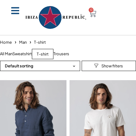
0
Home
Man
T-shirt
All Man
Sweatshirt
Trousers
T-shirt
Default sorting