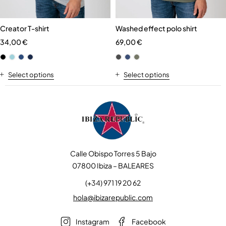
Creator T-shirt
Washed effect polo shirt
34,00
€
69,00
€
Select options
Select options
Calle Obispo Torres 5 Bajo
07800 Ibiza – BALEARES
(+34) 971 19 20 62
hola@ibizarepublic.com
Instagram
Facebook