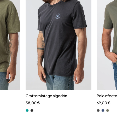
Crafter vintage algodón
Polo efecto
38,00
€
69,00
€