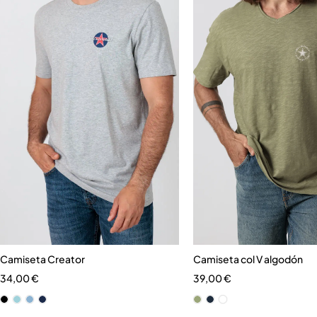
Camiseta Creator
Camiseta col V algodón
34,00
€
39,00
€