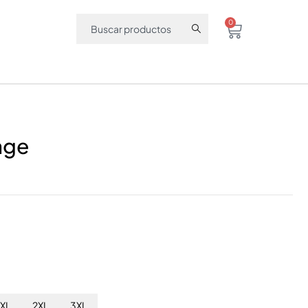
0
age
XL
2XL
3XL