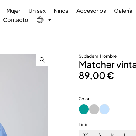
Mujer
Unisex
Niños
Accesorios
Galería
Contacto
Sudadera
,
Hombre
Matcher vint
89,00
€
Color
Talla
XS
S
M
L